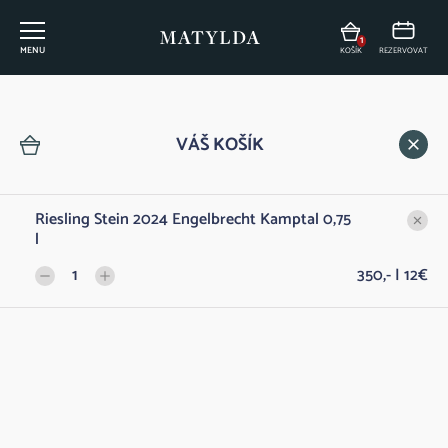
1
MENU
KOŠÍK
REZERVOVAT
Vinný lístek
VÁŠ KOŠÍK
Riesling Stein 2024 Engelbrecht Kamptal 0,75
FILTROVAT
l
1
350,- | 12€
DÁRKY Z MATYLDY
Dárkový poukaz na konzumaci v Restauraci
Do 
500,- | 20€
Matylda
ŠUMIVÁ VÍNA