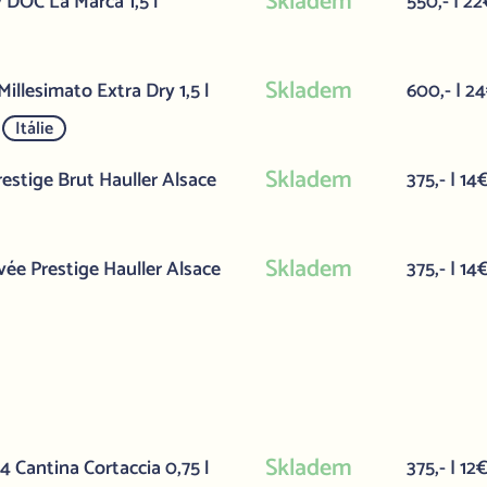
Skladem
 DOC La Marca 1,5 l
550,- | 22
Skladem
llesimato Extra Dry 1,5 l
600,- | 2
Itálie
Skladem
estige Brut Hauller Alsace
375,- | 14
Skladem
ée Prestige Hauller Alsace
375,- | 14
Skladem
 Cantina Cortaccia 0,75 l
375,- | 12