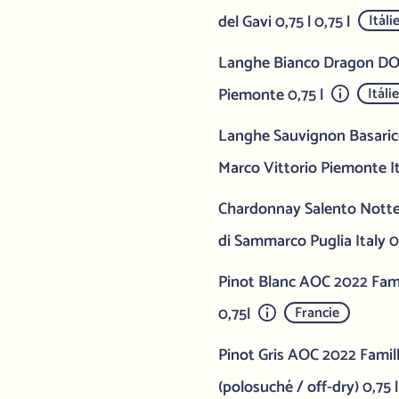
del Gavi 0,75 l 0,75 l
Itáli
Langhe Bianco Dragon DOC
Piemonte 0,75 l
Itáli
Langhe Sauvignon Basari
Marco Vittorio Piemonte I
Chardonnay Salento Nott
di Sammarco Puglia Italy 0
Pinot Blanc AOC 2022 Fami
0,75l
Francie
Pinot Gris AOC 2022 Famill
(polosuché / off-dry) 0,75 l