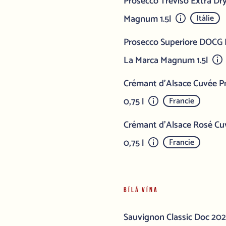
Prosecco Treviso Extra Dry
Magnum 1.5l
Itálie
Prosecco Superiore DOCG Mi
La Marca Magnum 1.5l
Crémant d'Alsace Cuvée Pr
0,75 l
Francie
Crémant d'Alsace Rosé Cuv
0,75 l
Francie
BÍLÁ VÍNA
Sauvignon Classic Doc 2024