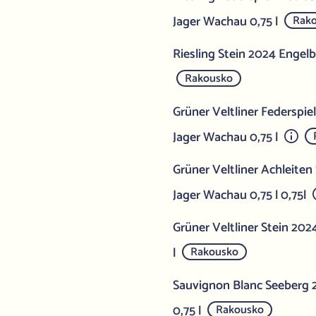
Jager Wachau 0,75 l
Rak
Riesling Stein 2024 Engel
Rakousko
Grüner Veltliner Federspie
Jager Wachau 0,75 l
Grüner Veltliner Achleite
Jager Wachau 0,75 l 0,75l
Grüner Veltliner Stein 20
l
Rakousko
Sauvignon Blanc Seeberg
0,75 l
Rakousko