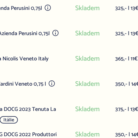
Skladem
enda Perusini 0,75l
325,- | 13
Skladem
zienda Perusini 0,75l
325,- | 13
Skladem
Nicolis Veneto Italy
365,- | 11€
Skladem
rdini Veneto 0,75 l
350,- | 14
Skladem
nca DOCG 2023 Tenuta La
375,- | 13
Itálie
Skladem
GG DOCG 2022 Produttori
350,- | 14