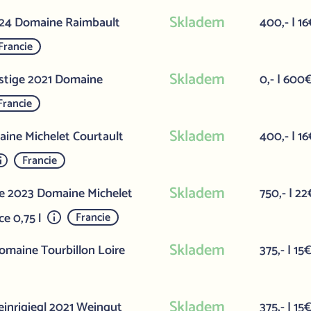
Skladem
/24 Domaine Raimbault
400,- | 16
Francie
Skladem
estige 2021 Domaine
0,- | 600
Francie
Skladem
ine Michelet Courtault
400,- | 16
Francie
Skladem
me 2023 Domaine Michelet
750,- | 22
e 0,75 l
Francie
Skladem
omaine Tourbillon Loire
375,- | 15
Skladem
teinrigiegl 2021 Weingut
375,- | 15