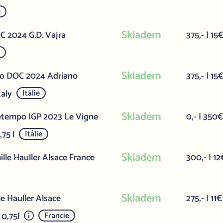
e
Skladem
 2024 G.D. Vajra
375,- | 15
e
Skladem
co DOC 2024 Adriano
375,- | 15
taly
Itálie
Skladem
etempo IGP 2023 Le Vigne
0,- | 350
,75 l
Itálie
Skladem
lle Hauller Alsace France
300,- | 12
Skladem
e Hauller Alsace
275,- | 11€
 0,75l
Francie