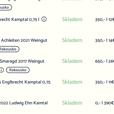
ousko
Skladem
brecht Kamptal 0,75 l
350,- | 12
Skladem
l Achleiten 2021 Weingut
350,- | 14
Rakousko
Skladem
n Smaragd 2017 Weingut
650,- | 26
Rakousko
Skladem
24 Englbrecht Kamptal 0,75
350,- | 11
Skladem
 2022 Ludwig Ehn Kamtal
0,- | 390