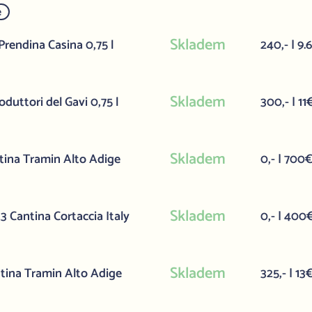
e
Skladem
rendina Casina 0,75 l
240,- | 9.
Skladem
duttori del Gavi 0,75 l
300,- | 11
Skladem
ina Tramin Alto Adige
0,- | 700
Skladem
 Cantina Cortaccia Italy
0,- | 400
Skladem
tina Tramin Alto Adige
325,- | 13