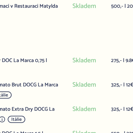
Skladem
aci v Restauraci Matylda
500,- | 2
Skladem
y DOC La Marca 0,75 l
275,- | 9.
Skladem
simato Brut DOCG La Marca
325,- | 12
tálie
Skladem
imato Extra Dry DOCG La
325,- | 12
Itálie