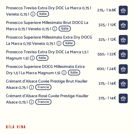
Prosecco Treviso Extra Dry DOC La Marca 0,75 l
Do 
275,- | 9.8€
Veneto 0,75 l
Itálie
Prosecco Superiore Millesimato Brut DOCG La
Do 
325,- | 12€
Marca 0,75 l Veneto 0,75 l
Itálie
Prosecco Superiore Millesimato Extra Dry DOCG
Do 
325,- | 12€
La Marca 0,75l Veneto 0,75 l
Itálie
Prosecco Treviso Extra Dry DOC La Marca 1,5 l
Do 
550,- | 22€
Magnum 1.5l
Itálie
Prosecco Superiore DOCG Millesimato Extra
Do 
600,- | 24€
Dry 1,5 l La Marca Magnum 1.5l
Itálie
Crémant d'Alsace Cuvée Prestige Brut Hauller
Do 
375,- | 14€
Alsace 0,75 l
Francie
Crémant d'Alsace Rosé Cuvée Prestige Hauller
Do 
375,- | 14€
Alsace 0,75 l
Francie
BÍLÁ VÍNA