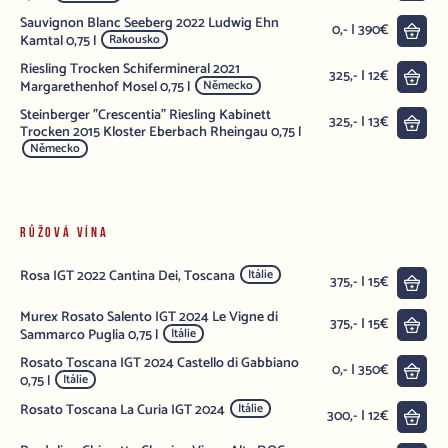
Sauvignon Blanc Seeberg 2022 Ludwig Ehn
Do 
0,- | 390€
Kamtal 0,75 l
Rakousko
Riesling Trocken Schifermineral 2021
Do 
325,- | 12€
Margarethenhof Mosel 0,75 l
Německo
Steinberger "Crescentia" Riesling Kabinett
Do 
325,- | 13€
Trocken 2015 Kloster Eberbach Rheingau 0,75 l
Německo
RŮŽOVÁ VÍNA
Rosa IGT 2022 Cantina Dei, Toscana
Itálie
Do 
375,- | 15€
Murex Rosato Salento IGT 2024 Le Vigne di
Do 
375,- | 15€
Sammarco Puglia 0,75 l
Itálie
Rosato Toscana IGT 2024 Castello di Gabbiano
Do 
0,- | 350€
0,75 l
Itálie
Rosato Toscana La Curia IGT 2024
Itálie
Do 
300,- | 12€