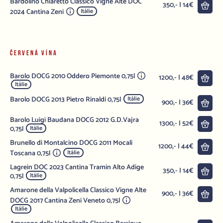
Bardolino Chiaretto Classico Vigne Alte DOC
Do 
350,- | 14€
2024 Cantina Zeni
Itálie
ČERVENÁ VÍNA
Barolo DOCG 2010 Oddero Piemonte 0,75l
Do 
1200,- | 48€
Itálie
Barolo DOCG 2013 Pietro Rinaldi 0,75l
Itálie
Do 
900,- | 36€
Barolo Luigi Baudana DOCG 2012 G.D.Vajra
Do 
1300,- | 52€
0,75l
Itálie
Brunello di Montalcino DOCG 2011 Mocali
Do 
1200,- | 44€
Toscana 0,75l
Itálie
Lagrein DOC 2023 Cantina Tramin Alto Adige
Do 
350,- | 14€
0,75l
Itálie
Amarone della Valpolicella Classico Vigne Alte
Do 
900,- | 36€
DOCG 2017 Cantina Zeni Veneto 0,75l
Itálie