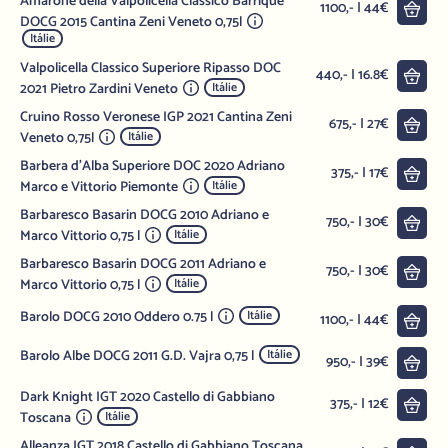
Amarone della Valpolicella Classico Barrique
Do 
1100,- | 44€
DOCG 2015 Cantina Zeni Veneto 0,75l
Itálie
Valpolicella Classico Superiore Ripasso DOC
Do 
440,- | 16.8€
2021 Pietro Zardini Veneto
Itálie
Cruino Rosso Veronese IGP 2021 Cantina Zeni
Do 
675,- | 27€
Veneto 0,75l
Itálie
Barbera d'Alba Superiore DOC 2020 Adriano
Do 
375,- | 17€
Marco e Vittorio Piemonte
Itálie
Barbaresco Basarin DOCG 2010 Adriano e
Do 
750,- | 30€
Marco Vittorio 0,75 l
Itálie
Barbaresco Basarin DOCG 2011 Adriano e
Do 
750,- | 30€
Marco Vittorio 0,75 l
Itálie
Barolo DOCG 2010 Oddero 0.75 l
Itálie
Do 
1100,- | 44€
Barolo Albe DOCG 2011 G.D. Vajra 0,75 l
Itálie
Do 
950,- | 39€
Dark Knight IGT 2020 Castello di Gabbiano
Do 
375,- | 12€
Toscana
Itálie
Alleanza IGT 2018 Castello di Gabbiano Toscana