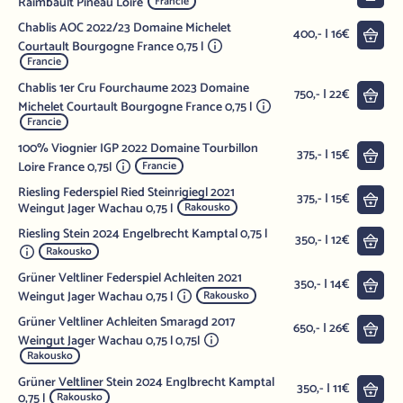
Raimbault Pineau Loire
Francie
Chablis AOC 2022/23 Domaine Michelet
Do 
400,- | 16€
Courtault Bourgogne France 0,75 l
Francie
Chablis 1er Cru Fourchaume 2023 Domaine
Do 
750,- | 22€
Michelet Courtault Bourgogne France 0,75 l
Francie
100% Viognier IGP 2022 Domaine Tourbillon
Do 
375,- | 15€
Loire France 0,75l
Francie
Riesling Federspiel Ried Steinrigiegl 2021
Do 
375,- | 15€
Weingut Jager Wachau 0,75 l
Rakousko
Riesling Stein 2024 Engelbrecht Kamptal 0,75 l
Do 
350,- | 12€
Rakousko
Grüner Veltliner Federspiel Achleiten 2021
Do 
350,- | 14€
Weingut Jager Wachau 0,75 l
Rakousko
Grüner Veltliner Achleiten Smaragd 2017
Do 
650,- | 26€
Weingut Jager Wachau 0,75 l 0,75l
Rakousko
Grüner Veltliner Stein 2024 Englbrecht Kamptal
Do 
350,- | 11€
0,75 l
Rakousko