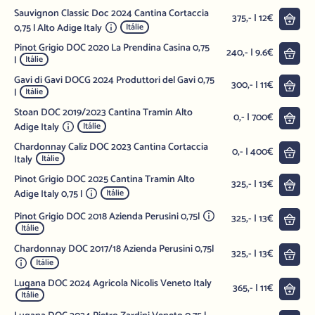
Sauvignon Classic Doc 2024 Cantina Cortaccia
Do 
375,- | 12€
0,75 l Alto Adige Italy
Itálie
Pinot Grigio DOC 2020 La Prendina Casina 0,75
Do 
240,- | 9.6€
l
Itálie
Gavi di Gavi DOCG 2024 Produttori del Gavi 0,75
Do 
300,- | 11€
l
Itálie
Stoan DOC 2019/2023 Cantina Tramin Alto
Do 
0,- | 700€
Adige Italy
Itálie
Chardonnay Caliz DOC 2023 Cantina Cortaccia
Do 
0,- | 400€
Italy
Itálie
Pinot Grigio DOC 2025 Cantina Tramin Alto
Do 
325,- | 13€
Adige Italy 0,75 l
Itálie
Pinot Grigio DOC 2018 Azienda Perusini 0,75l
Do 
325,- | 13€
Itálie
Chardonnay DOC 2017/18 Azienda Perusini 0,75l
Do 
325,- | 13€
Itálie
Lugana DOC 2024 Agricola Nicolis Veneto Italy
Do 
365,- | 11€
Itálie