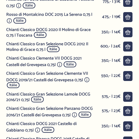
Do 
775,- | 31€
0,75l
Itálie
Rosso di Montalcino DOC 2015 La Serena 0,75 l
Do 
475,- | 19€
Itálie
Chianti Classico DOCG 2020 Il Molino di Grace
Do 
350,- | 14€
0,75 l Toscana
Itálie
Chianti Classico Gran Selezione DOCG 2012 Il
Do 
600,- | 24€
Molino di Grace 0,75 l
Itálie
Chianti Classico Clemente VII DOCG 2021
Do 
350,- | 14€
Castelli del Grevepesa 0,75l
Itálie
Chianti Classico Gran Selezione Clemente VII
Do 
550,- | 22€
DOCG 2019/21 Castelli dei Grevepesa 0,75l
Itálie
Chianti Classico Gran Selezione Lamole DOCG
Do 
575,- | 23€
2016/21 0,75l
Itálie
Chianti Classico Gran Selezione Panzano DOCG
Do 
575,- | 23€
2016/21 Castelli dei Grevepesa 0,75l
Itálie
Chianti Classico DOCG 2021 Castello di
Do 
350,- | 14€
Gabbiano 0,75l
Itálie