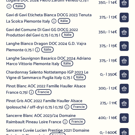
Lugana DOC 2024 Pietro Zardini Veneto 0,75 l
Do 
350,- | 14€
Itálie
Gavi di Gavi Eticheta Bianca DOCG 2023 Tenuta
Do 
375,- | 13€
La Scolca Piemonte Italy
Itálie
Gavi del Comune Di Gavi GG DOCG 2022
Do 
350,- | 14€
Produttori del Gavi 0,75 l 0,75 l
Itálie
Langhe Bianco Dragon DOC 2024 G.D. Vajra
Do 
375,- | 15€
Piemonte 0,75 l
Itálie
Langhe Sauvignon Basarico DOC 2024 Adriano
Do 
375,- | 15€
Marco Vittorio Piemonte Italy
Itálie
Chardonnay Salento Nottetempo IGP 2023 Le
Do 
0,- | 350€
Vigne di Sammarco Puglia Italy 0,75 l
Itálie
Pinot Blanc AOC 2022 Famille Hauller Alsace
Do 
300,- | 12€
France 0,75l
Francie
Pinot Gris AOC 2022 Famille Hauller Alsace
Do 
275,- | 11€
(polosuché / off-dry) 0,75 l 0,75l
Francie
Sancerre Blanc AOC 2023/24 Domaine
Do 
400,- | 16€
Raimbault Pineau Loire France
Francie
Sancerre Cuvée Lucien Prestige 2021 Domaine
Do 
0,- | 600€