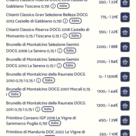
Chianti Classico Riserva DOCG 2018 Catello di
Do 
550,- | 22€
Gabbiano Toscana 0,75l
Itálie
Chianti Classico Gran Selezione Belleza DOCG
Do 
775,- | 31€
2013 Castello di Gabbiano 0,75l
Itálie
Chianti Classico Riserva DOCG 2018 Castello di
Do 
550,- | 22€
Monsanto 0,75 l Toscana 0,75 l
Itálie
Brunello di Montalcino Selezione Gemini
Do 
2200,- | 88€
DOCG 2006 La Serena 0,75 l
Itálie
Brunello di Montalcino Selezione Gemini
Do 
2100,- | 84€
DOCG 2010 La Serena 0,75 l
Itálie
Brunello di Montalcino della Raunate DOCG
Do 
0,- | 1300€
2010 0,75 l 0,75 l
Itálie
Brunello di Montalcino DOCG 2007 Mocali 0,75
Do 
1100,- | 44€
l
Itálie
Brunello di Montalcino della Raunate DOCG
Do 
1300,- | 44€
2011 0,75 l 0,75 l
Itálie
Primitivo Consero IGP 2019 Le Vigne di
Do 
450,- | 29€
Sammarco Puglia 0,75l
Itálie
Primitivo di Manduria DOC 2022 Le Vigne di
Do 
250,- | 10€