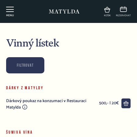
MENU
KOŠÍK
REZERVOVAT
Vinný lístek
FILTROVAT
DÁRKY Z MATYLDY
Dárkový poukaz na konzumaci v Restauraci
Do 
500,- | 20€
Matylda
ŠUMIVÁ VÍNA