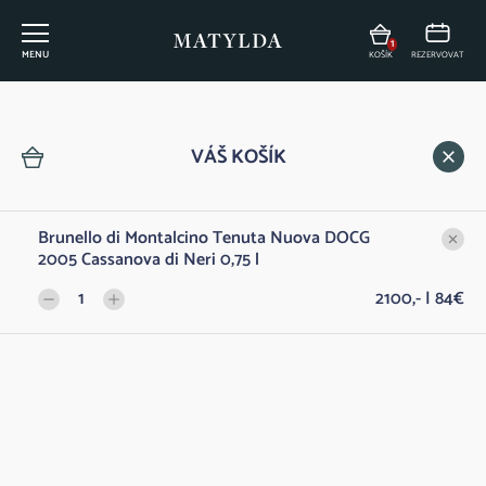
1
MENU
KOŠÍK
REZERVOVAT
Vinný lístek
VÁŠ KOŠÍK
Brunello di Montalcino Tenuta Nuova DOCG
FILTROVAT
2005 Cassanova di Neri 0,75 l
1
2100,- | 84€
DÁRKY Z MATYLDY
Dárkový poukaz na konzumaci v Restauraci
Do 
500,- | 20€
Matylda
ŠUMIVÁ VÍNA